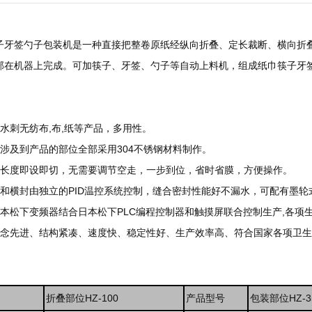
子牙签勺子包装机是一种直接把整卷原纸经纵向折叠、定长裁断、横向折
部在机器上完成。可加筷子、牙签、勺子等自动上料机，组成纸巾筷子牙
水刺无纺布,布,纸等产品，多用性。
及涉及到产品的部位全部采用304不锈钢材料制作。
装长度即设即切，无需要调节空走，一步到位，省时省膜，方便操作。
封和横封由独立的PID温控系统控制，缝合密封性能好不漏水，可配有墨
日本松下变频器结合日本松下PLC编程控制器和触摸屏联合控制生产,各项
理念先进、结构紧凑、速度快、稳定性好、生产效率高、符合国家各项卫
折叠部位HZ-100
产品型号
包装部位HZ-3