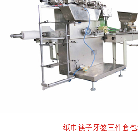
纸巾筷子牙签三件套包