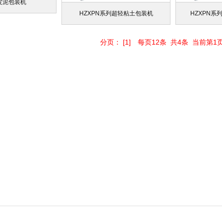
皮泥包装机
HZXPN系列超轻粘土包装机
HZXPN系
分页： [1] 每页12条 共4条 当前第1