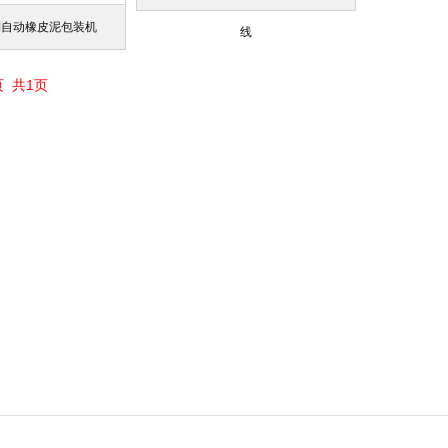
列自动橡皮泥包装机
线
页 共1页