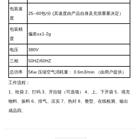
包装速
25--60包/分 (其速度由产品自身及充填重量决定）
度
包装
精
偏差≤±1-2g
度
电
压
380V
三
相
5
0HZ/60HZ
总
功率
5Kw 压缩空气消耗量： 0.6m3/min （由用户提供）
工作流程：
1、给袋 2、打码 3、开拉链（可选项） 4、上、下开袋 5、填充
物料、振料 6、排气、压实 7、热封 8、整型、在线检测、输出
成品四、