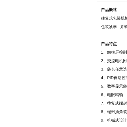
产品概述
往复式包装机
包装紧凑 .
产品特点
1、触摸屏控
2、交流电机
3、袋长任意
4、PID自动
5、数字显示
6、电眼精确
7、往复式端
8、端封插角
9、机械式设