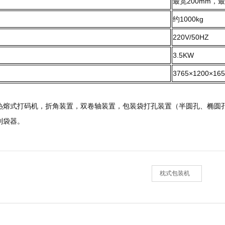
最宽200mm，最
约1000kg
220V/50HZ
3.5KW
3765×1200×16
热熔式打码机，折角装置，双卷轴装置，包装袋打孔装置（半圆孔、椭圆
制袋器。
枕式包装机