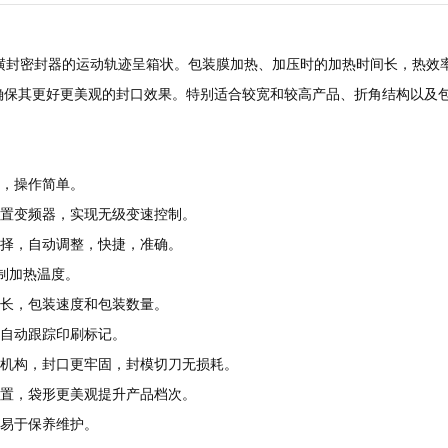
横封密封器的运动轨迹呈箱状。包装膜加热、加压时的加热时间长，热效率
 并确保其更好更美观的封口效果。特别适合较宽和较高产品、折角结构以及
制，操作简单。
附置变频器，实现无级变速控制。
选择，自动调整，快捷，准确。
控制加热温度。
袋长，包装速度和包装数量。
，自动跟踪印刷标记。
封机构，封口更牢固，封模切刀无损耗。
装置，袋形更美观提升产品档次。
计易于保养维护。